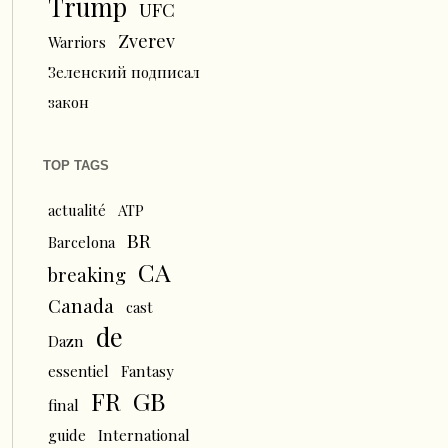
Trump
UFC
Zverev
Warriors
Зеленский подписал
закон
TOP TAGS
actualité
ATP
BR
Barcelona
CA
breaking
Canada
cast
de
Dazn
essentiel
Fantasy
FR
GB
final
guide
International