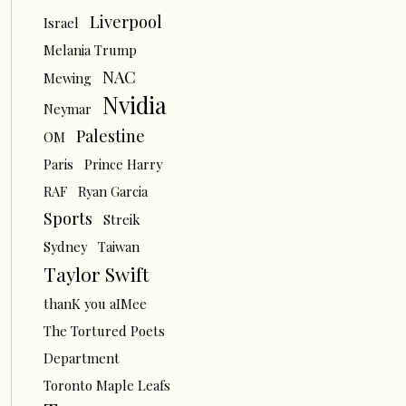
Liverpool
Israel
Melania Trump
NAC
Mewing
Nvidia
Neymar
Palestine
OM
Paris
Prince Harry
RAF
Ryan Garcia
Sports
Streik
Sydney
Taiwan
Taylor Swift
thanK you aIMee
The Tortured Poets
Department
Toronto Maple Leafs