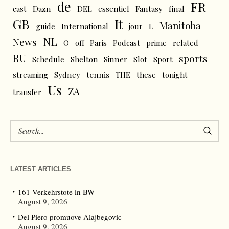
de
FR
cast
Dazn
DEL
essentiel
Fantasy
final
GB
It
Manitoba
L
guide
International
jour
NL
News
O
off
Paris
Podcast
prime
related
RU
sports
Schedule
Shelton
Sinner
Slot
Sport
tennis
streaming
Sydney
THE
these
tonight
Us
ZA
transfer
LATEST ARTICLES
161 Verkehrstote in BW
August 9, 2026
Del Piero promuove Alajbegovic
August 9, 2026