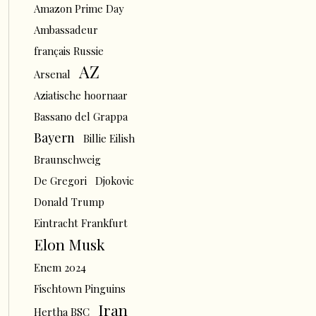
Amazon Prime Day
Ambassadeur
français Russie
AZ
Arsenal
Aziatische hoornaar
Bassano del Grappa
Bayern
Billie Eilish
Braunschweig
De Gregori
Djokovic
Donald Trump
Eintracht Frankfurt
Elon Musk
Enem 2024
Fischtown Pinguins
Iran
Hertha BSC