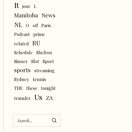
It
L
jour
News
Manitoba
NL
O
off
Paris
Podcast
prime
RU
related
Schedule
Shelton
Sinner
Slot
Sport
sports
streaming
tennis
Sydney
THE
these
tonight
Us
ZA
transfer