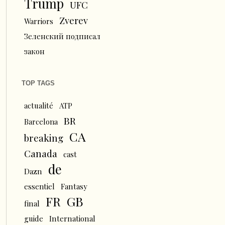
Trump
UFC
Zverev
Warriors
Зеленский подписал
закон
TOP TAGS
actualité
ATP
BR
Barcelona
CA
breaking
Canada
cast
de
Dazn
essentiel
Fantasy
FR
GB
final
guide
International