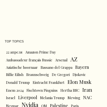
TOP TOPICS
22 апреля
Amazon Prime Day
AZ
Ambassadeur français Russie
Arsenal
Bayern
Aziatische hoornaar
Bassano del Grappa
Billie Eilish
Braunschweig
De Gregori
Djokovic
Elon Musk
Donald Trump
Eintracht Frankfurt
Iran
Enem 2024
Fischtown Pinguins
Hertha BSC
Liverpool
NAC
Israel
Melania Trump
Mewing
Nvidia
Palestine
Neymar
OM
Paris