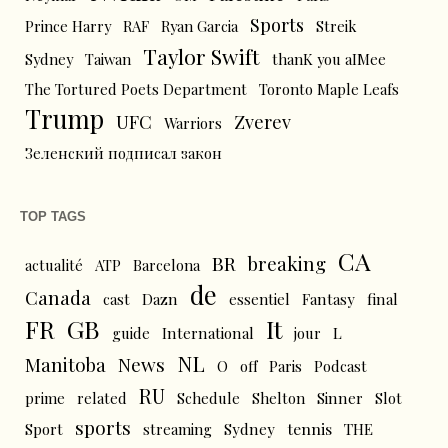
Sports
Prince Harry
RAF
Ryan Garcia
Streik
Taylor Swift
Sydney
Taiwan
thanK you aIMee
The Tortured Poets Department
Toronto Maple Leafs
Trump
UFC
Zverev
Warriors
Зеленский подписал закон
TOP TAGS
CA
BR
breaking
actualité
ATP
Barcelona
de
Canada
cast
Dazn
essentiel
Fantasy
final
FR
GB
It
L
guide
International
jour
NL
News
Manitoba
O
off
Paris
Podcast
RU
prime
related
Schedule
Shelton
Sinner
Slot
sports
tennis
Sport
streaming
Sydney
THE