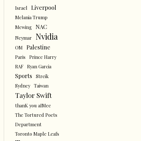
Liverpool
Israel
Melania Trump
NAC
Mewing
Nvidia
Neymar
Palestine
OM
Paris
Prince Harry
RAF
Ryan Garcia
Sports
Streik
Sydney
Taiwan
Taylor Swift
thanK you aIMee
The Tortured Poets
Department
Toronto Maple Leafs