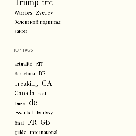
Trump
UFC
Zverev
Warriors
Зеленский подписал
закон
TOP TAGS
actualité
ATP
BR
Barcelona
CA
breaking
Canada
cast
de
Dazn
essentiel
Fantasy
FR
GB
final
guide
International