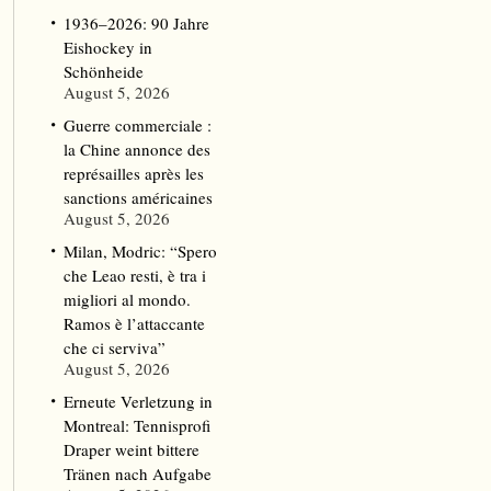
1936–2026: 90 Jahre
Eishockey in
Schönheide
August 5, 2026
Guerre commerciale :
la Chine annonce des
représailles après les
sanctions américaines
August 5, 2026
Milan, Modric: “Spero
che Leao resti, è tra i
migliori al mondo.
Ramos è l’attaccante
che ci serviva”
August 5, 2026
Erneute Verletzung in
Montreal: Tennisprofi
Draper weint bittere
Tränen nach Aufgabe