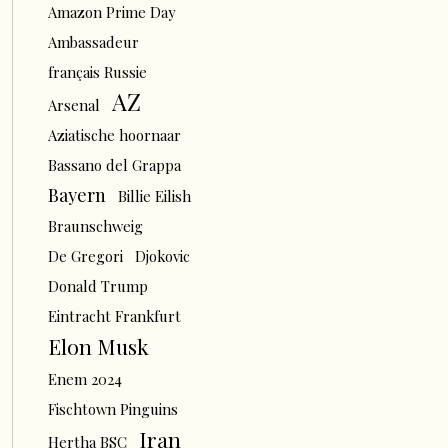
Amazon Prime Day
Ambassadeur
français Russie
AZ
Arsenal
Aziatische hoornaar
Bassano del Grappa
Bayern
Billie Eilish
Braunschweig
De Gregori
Djokovic
Donald Trump
Eintracht Frankfurt
Elon Musk
Enem 2024
Fischtown Pinguins
Iran
Hertha BSC