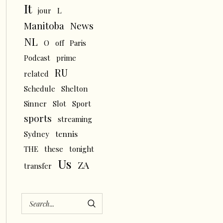
It
L
jour
News
Manitoba
NL
O
off
Paris
Podcast
prime
RU
related
Schedule
Shelton
Sinner
Slot
Sport
sports
streaming
tennis
Sydney
THE
these
tonight
Us
ZA
transfer