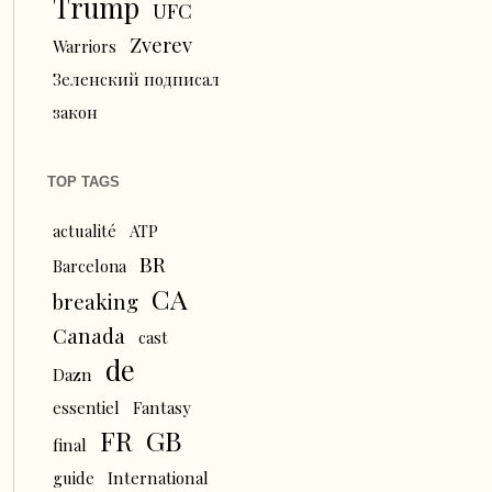
Trump
UFC
Zverev
Warriors
Зеленский подписал
закон
TOP TAGS
actualité
ATP
BR
Barcelona
CA
breaking
Canada
cast
de
Dazn
essentiel
Fantasy
FR
GB
final
guide
International