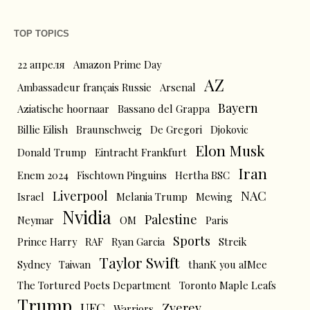
TOP TOPICS
22 апреля
Amazon Prime Day
AZ
Ambassadeur français Russie
Arsenal
Bayern
Aziatische hoornaar
Bassano del Grappa
Billie Eilish
Braunschweig
De Gregori
Djokovic
Elon Musk
Donald Trump
Eintracht Frankfurt
Iran
Enem 2024
Fischtown Pinguins
Hertha BSC
Liverpool
NAC
Israel
Melania Trump
Mewing
Nvidia
Palestine
Neymar
OM
Paris
Sports
Prince Harry
RAF
Ryan Garcia
Streik
Taylor Swift
Sydney
Taiwan
thanK you aIMee
The Tortured Poets Department
Toronto Maple Leafs
Trump
UFC
Zverev
Warriors