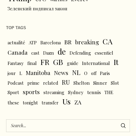
Зеленский подписал закон
TOP TAGS
CA
BR
breaking
actualité
ATP
Barcelona
de
Canada
cast
Dazn
Defending
essentiel
FR
GB
It
Fantasy
final
guide
International
NL
News
Manitoba
L
jour
O
off
Paris
RU
Podcast
prime
related
Shelton
Sinner
Slot
sports
tennis
Sport
streaming
Sydney
THE
Us
ZA
these
tonight
transfer