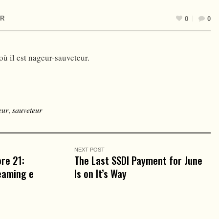
R
0
0
où il est nageur-sauveteur.
eur
,
sauveteur
NEXT POST
re 21:
The Last SSDI Payment for June
reaming e
Is on It’s Way