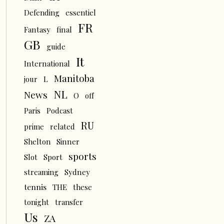
Defending
essentiel
FR
Fantasy
final
GB
guide
It
International
Manitoba
L
jour
NL
News
O
off
Paris
Podcast
RU
prime
related
Shelton
Sinner
sports
Slot
Sport
streaming
Sydney
tennis
THE
these
tonight
transfer
Us
ZA