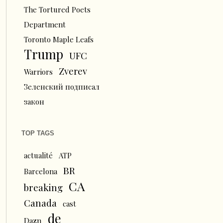
The Tortured Poets
Department
Toronto Maple Leafs
Trump
UFC
Zverev
Warriors
Зеленский подписал
закон
TOP TAGS
actualité
ATP
BR
Barcelona
CA
breaking
Canada
cast
de
Dazn