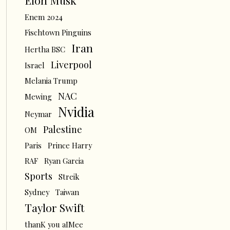
Elon Musk
Enem 2024
Fischtown Pinguins
Iran
Hertha BSC
Liverpool
Israel
Melania Trump
NAC
Mewing
Nvidia
Neymar
Palestine
OM
Paris
Prince Harry
RAF
Ryan Garcia
Sports
Streik
Sydney
Taiwan
Taylor Swift
thanK you aIMee