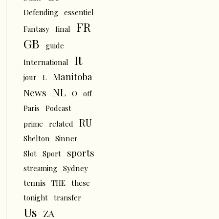
Defending
essentiel
FR
Fantasy
final
GB
guide
It
International
Manitoba
L
jour
NL
News
O
off
Paris
Podcast
RU
prime
related
Shelton
Sinner
sports
Slot
Sport
streaming
Sydney
tennis
THE
these
tonight
transfer
Us
ZA