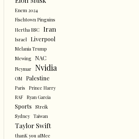
Elon Musk
Enem 2024
Fischtown Pinguins
Iran
Hertha BSC
Liverpool
Israel
Melania Trump
NAC
Mewing
Nvidia
Neymar
Palestine
OM
Paris
Prince Harry
RAF
Ryan Garcia
Sports
Streik
Sydney
Taiwan
Taylor Swift
thanK you aIMee