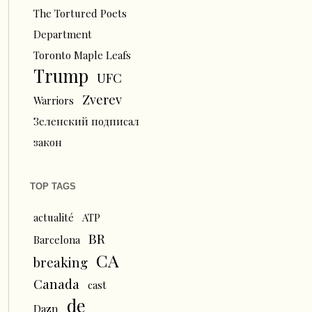
The Tortured Poets
Department
Toronto Maple Leafs
Trump
UFC
Zverev
Warriors
Зеленский подписал
закон
TOP TAGS
actualité
ATP
BR
Barcelona
CA
breaking
Canada
cast
de
Dazn