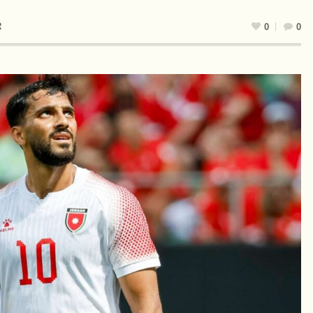
R
0
0