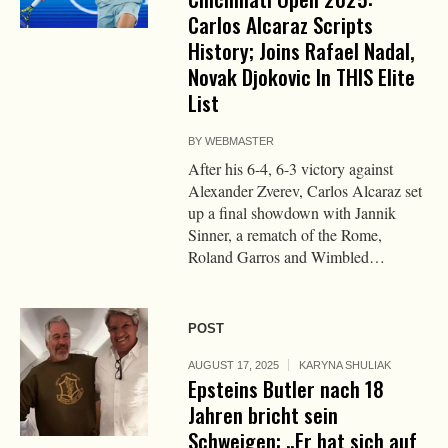
Carlos Alcaraz Scripts
History; Joins Rafael Nadal,
Novak Djokovic In THIS Elite
List
BY
WEBMASTER
After his 6-4, 6-3 victory against
Alexander Zverev, Carlos Alcaraz set
up a final showdown with Jannik
Sinner, a rematch of the Rome,
Roland Garros and Wimbled…
POST
AUGUST 17, 2025
KARYNA SHULIAK
Epsteins Butler nach 18
Jahren bricht sein
Schweigen: „Er hat sich auf