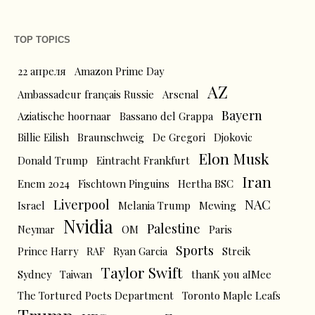
TOP TOPICS
22 апреля
Amazon Prime Day
AZ
Ambassadeur français Russie
Arsenal
Bayern
Aziatische hoornaar
Bassano del Grappa
Billie Eilish
Braunschweig
De Gregori
Djokovic
Elon Musk
Donald Trump
Eintracht Frankfurt
Iran
Enem 2024
Fischtown Pinguins
Hertha BSC
Liverpool
NAC
Israel
Melania Trump
Mewing
Nvidia
Palestine
Neymar
OM
Paris
Sports
Prince Harry
RAF
Ryan Garcia
Streik
Taylor Swift
Sydney
Taiwan
thanK you aIMee
The Tortured Poets Department
Toronto Maple Leafs