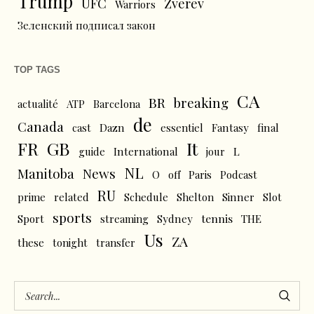
Trump
UFC
Zverev
Warriors
Зеленский подписал закон
TOP TAGS
CA
BR
breaking
actualité
ATP
Barcelona
de
Canada
cast
Dazn
essentiel
Fantasy
final
FR
GB
It
L
guide
International
jour
NL
News
Manitoba
O
off
Paris
Podcast
RU
prime
related
Schedule
Shelton
Sinner
Slot
sports
tennis
Sport
streaming
Sydney
THE
Us
ZA
these
tonight
transfer