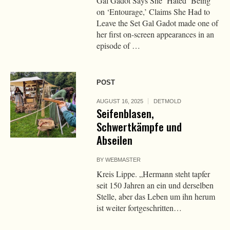
Gal Gadot Says She ‘Hated’ Being
on ‘Entourage,’ Claims She Had to
Leave the Set Gal Gadot made one of
her first on-screen appearances in an
episode of …
POST
AUGUST 16, 2025
DETMOLD
Seifenblasen,
Schwertkämpfe und
Abseilen
BY
WEBMASTER
Kreis Lippe. „Hermann steht tapfer
seit 150 Jahren an ein und derselben
Stelle, aber das Leben um ihn herum
ist weiter fortgeschritten…