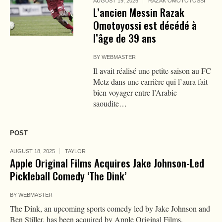
AUGUST 19, 2025
RAZAK OMOTOYOSSI
L’ancien Messin Razak
Omotoyossi est décédé à
l’âge de 39 ans
BY
WEBMASTER
Il avait réalisé une petite saison au FC
Metz dans une carrière qui l’aura fait
bien voyager entre l’Arabie
saoudite…
POST
AUGUST 18, 2025
TAYLOR
Apple Original Films Acquires Jake Johnson-Led
Pickleball Comedy ‘The Dink’
BY
WEBMASTER
The Dink, an upcoming sports comedy led by Jake Johnson and
Ben Stiller, has been acquired by Apple Original Films.