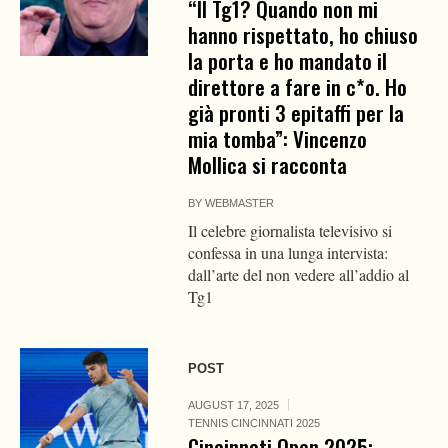
“Il Tg1? Quando non mi
hanno rispettato, ho chiuso
la porta e ho mandato il
direttore a fare in c*o. Ho
già pronti 3 epitaffi per la
mia tomba”: Vincenzo
Mollica si racconta
BY
WEBMASTER
Il celebre giornalista televisivo si
confessa in una lunga intervista:
dall’arte del non vedere all’addio al
Tg1
POST
AUGUST 17, 2025
TENNIS CINCINNATI 2025
Cincinnati Open 2025: